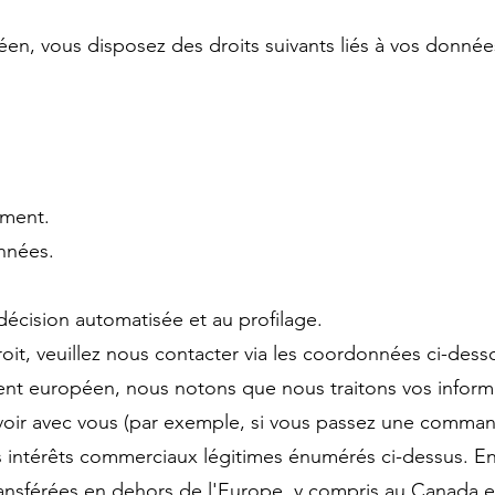
éen, vous disposez des droits suivants liés à vos donnée
ement.
onnées.
e décision automatisée et au profilage.
oit, veuillez nous contacter via les coordonnées ci-dess
dent européen, nous notons que nous traitons vos informa
oir avec vous (par exemple, si vous passez une commande
 intérêts commerciaux légitimes énumérés ci-dessus. En 
ransférées en dehors de l'Europe, y compris au Canada et